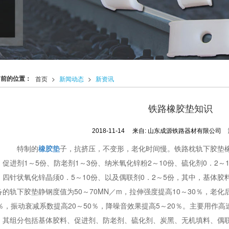
当前的位置：
首页
>
新闻动态
>
新资讯
铁路橡胶垫知识
2018-11-14
来自:
山东成源铁路器材有限公司
特制的
橡胶垫
子，抗挤压，不变形，老化时间慢。铁路枕轨下胶垫橡
、促进剂1～5份、防老剂1～3份、纳米氧化锌粉2～10份、硫化剂0．2～1
、四针状氧化锌晶须0．5～10份、以及偶联剂0．2～5份，其中，基体
备的轨下胶垫静钢度值为50～70MN／m，拉伸强度提高10～30％，老化
0％，振动衰减系数提高20～50％，降噪音效果提高5～20％。主要用作
，其组分包括基体胶料、促进剂、防老剂、硫化剂、炭黑、无机填料、偶