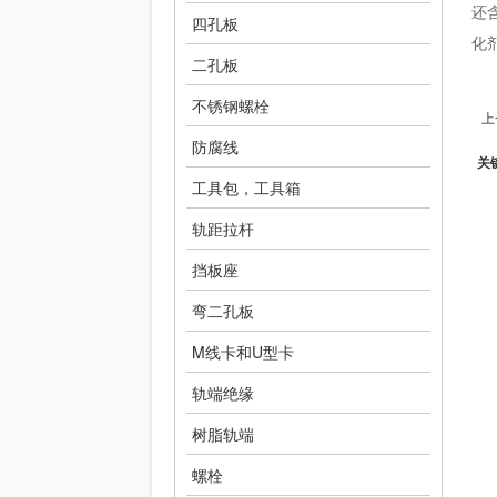
还
四孔板
化
二孔板
不锈钢螺栓
上
防腐线
关
工具包，工具箱
轨距拉杆
挡板座
弯二孔板
M线卡和U型卡
轨端绝缘
树脂轨端
螺栓