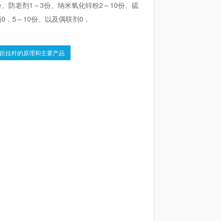
、防老剂1～3份、纳米氧化锌粉2～10份、硫
须0．5～10份、以及偶联剂0．
距拉杆的原理和主要产品