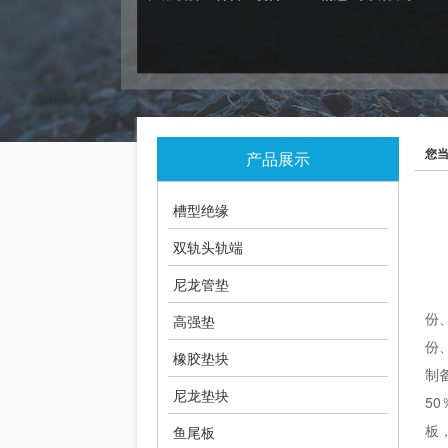
您
产品展示
槽型绝缘
双轨头轨端
尼龙管垫
份
高强垫
份
橡胶垫块
制
尼龙垫块
5
板
鱼尾板