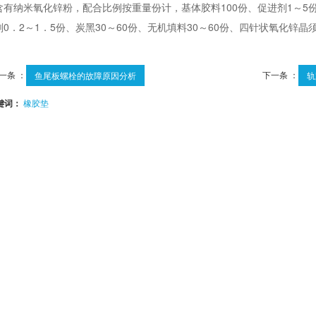
含有纳米氧化锌粉，配合比例按重量份计，基体胶料100份、促进剂1～5份
剂0．2～1．5份、炭黑30～60份、无机填料30～60份、四针状氧化锌晶
一条 ：
下一条 ：
鱼尾板螺栓的故障原因分析
轨
键词：
橡胶垫