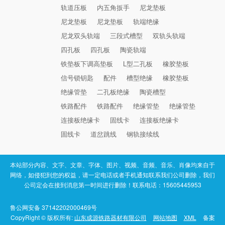
轨道压板
内五角扳手
尼龙垫板
尼龙垫板
尼龙垫板
轨端绝缘
尼龙双头轨端
三段式槽型
双轨头轨端
四孔板
四孔板
陶瓷轨端
铁垫板下调高垫板
L型二孔板
橡胶垫板
信号锁钥匙
配件
槽型绝缘
橡胶垫板
绝缘管垫
二孔板绝缘
陶瓷槽型
铁路配件
铁路配件
绝缘管垫
绝缘管垫
连接板绝缘卡
固线卡
连接板绝缘卡
固线卡
道岔跳线
钢轨接续线
本站部分内容、文字、文章、字体、图片、视频、音频、音乐、肖像均来自于
网络，如侵犯到您的权益，请一定电话或者手机通知联系我们公司删除，我们
公司定会在接到消息第一时间进行删除！联系电话：15605445953
鲁公网安备 37142202000469号
CopyRight © 版权所有:
山东成源铁路器材有限公司
网站地图
XML
备案