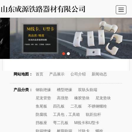
首页
产品展示
公司介绍
新闻动态
联系我们
网站地图：
首页
产品展示
公司介绍
新闻动态
产品分类：
钢轨绝缘
槽型绝缘
双轨头轨端
尼龙管垫
高强垫
橡胶垫块
尼龙垫块
鱼尾板
四孔板
二孔板
不锈钢螺栓
防腐线
工具包，工具箱
轨距拉杆
挡板座
弯二孔板
M线卡和U型卡
轨端绝缘
树脂轨端
过轨卡
螺栓