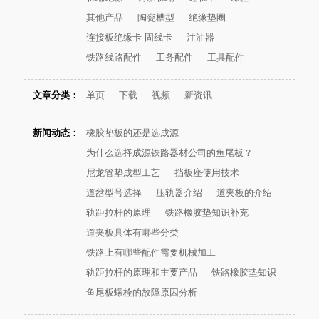
其他产品
陶瓷槽型
绝缘垫圈
连接板绝缘卡 固线卡
注油器
铁路线路配件
工务配件
工具配件
文章分类：
单页
下载
视频
新资讯
新闻动态：
橡胶垫板的还是选成源
为什么选择成源铁路器材公司的鱼尾板？
尼龙管垫成型工艺
挡板座使用技术
道岔型号选择
压轨器介绍
道夹板的介绍
轨距拉杆的原理
铁路橡胶垫知识补充
道夹板具体有哪些分类
铁路上有哪些配件需要机械加工
轨距拉杆的原理和主要产品
铁路橡胶垫知识
鱼尾板螺栓的故障原因分析